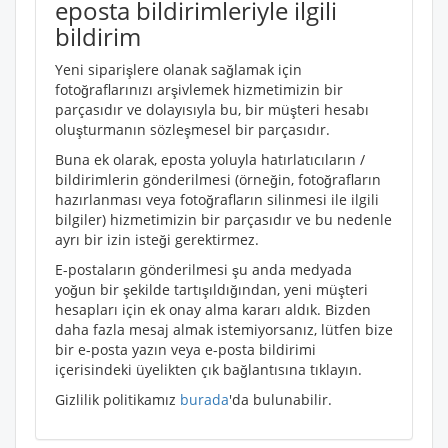
eposta bildirimleriyle ilgili
bildirim
Yeni siparişlere olanak sağlamak için
fotoğraflarınızı arşivlemek hizmetimizin bir
parçasıdır ve dolayısıyla bu, bir müşteri hesabı
oluşturmanın sözleşmesel bir parçasıdır.
Buna ek olarak, eposta yoluyla hatırlatıcıların /
bildirimlerin gönderilmesi (örneğin, fotoğrafların
hazırlanması veya fotoğrafların silinmesi ile ilgili
bilgiler) hizmetimizin bir parçasıdır ve bu nedenle
ayrı bir izin isteği gerektirmez.
E-postaların gönderilmesi şu anda medyada
yoğun bir şekilde tartışıldığından, yeni müşteri
hesapları için ek onay alma kararı aldık. Bizden
daha fazla mesaj almak istemiyorsanız, lütfen bize
bir e-posta yazın veya e-posta bildirimi
içerisindeki üyelikten çık bağlantısına tıklayın.
Gizlilik politikamız
burada
'da bulunabilir.